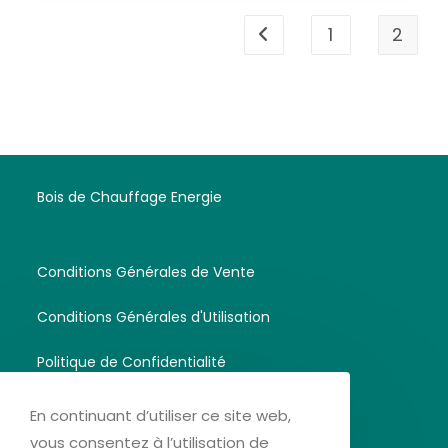
1
2
Go to the previous page
Bois de Chauffage Energie
Conditions Générales de Vente
Conditions Générales d'Utilisation
Politique de Confidentialité
En continuant d’utiliser ce site web,
Mentions légales
vous consentez à l’utilisation de