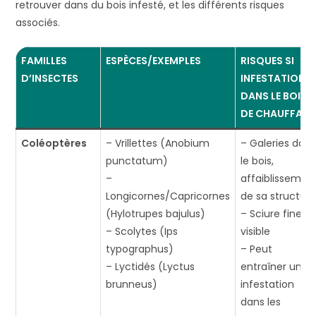
retrouver dans du bois infesté, et les différents risques
associés.
FAMILLES
ESPÈCES/EXEMPLES
RISQUES SI
D’INSECTES
INFESTATION
DANS LE BOIS
DE CHAUFFAG
Coléoptères
– Vrillettes (Anobium
– Galeries dan
punctatum)
le bois,
–
affaiblissemen
Longicornes/Capricornes
de sa structur
(Hylotrupes bajulus)
– Sciure fine
– Scolytes (Ips
visible
typographus)
– Peut
– Lyctidés (Lyctus
entraîner une
brunneus)
infestation
dans les