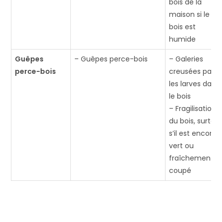
bois de la
maison si le
bois est
humide
Guêpes
– Guêpes perce-bois
– Galeries
perce-bois
creusées par
les larves dans
le bois
– Fragilisation
du bois, surtou
s’il est encore
vert ou
fraîchement
coupé