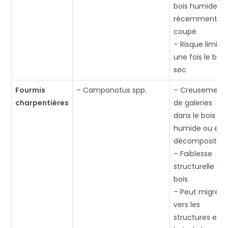
bois humide o
récemment
coupé
– Risque limité
une fois le bois
sec
Fourmis
– Camponotus spp.
– Creusement
charpentières
de galeries
dans le bois
humide ou en
décomposition
– Faiblesse
structurelle du
bois
– Peut migrer
vers les
structures en