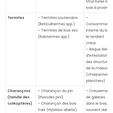
structures en
bois à proximit
Termites
– Termites souterrains
–
(Reticulitermes spp.)
Consommatio
– Termites de bois sec
interne du bois
(Kalotermes spp.)
le rendant
creux
– Risque élevé
d’infestation
des structures
de la maison
(charpentes,
planchers)
Charançons
– Charançon du pin
– Creusement
(famille des
(Pissodes pini)
de galeries
coléoptères)
– Charançon des bois
dans le bois,
frais (Hylobius abietis)
souvent dans l