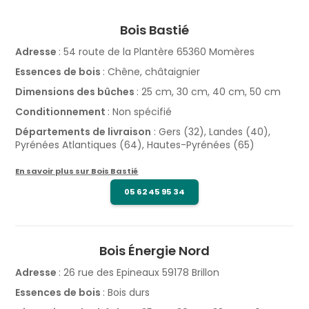
Bois Bastié
Adresse
: 54 route de la Plantère 65360 Momères
Essences de bois
: Chêne, châtaignier
Dimensions des bûches
: 25 cm, 30 cm, 40 cm, 50 cm
Conditionnement
: Non spécifié
Départements de livraison
: Gers (32), Landes (40),
Pyrénées Atlantiques (64), Hautes-Pyrénées (65)
En savoir plus sur Bois Bastié
05 62 45 95 34
Bois Énergie Nord
Adresse
: 26 rue des Epineaux 59178 Brillon
Essences de bois
: Bois durs