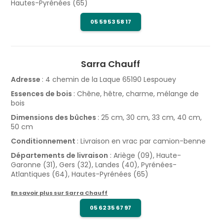
Hautes-Pyrénées (65)
05 59 53 58 17
Sarra Chauff
Adresse
: 4 chemin de la Laque 65190 Lespouey
Essences de bois
: Chêne, hêtre, charme, mélange de
bois
Dimensions des bûches
: 25 cm, 30 cm, 33 cm, 40 cm,
50 cm
Conditionnement
: Livraison en vrac par camion-benne
Départements de livraison
: Ariège (09), Haute-
Garonne (31), Gers (32), Landes (40), Pyrénées-
Atlantiques (64), Hautes-Pyrénées (65)
En savoir plus sur Sarra Chauff
05 62 35 67 97