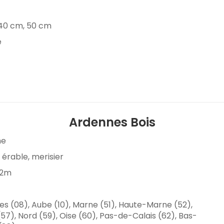
 40 cm, 50 cm
e
Ardennes Bois
me
 érable, merisier
 2m
nes (08), Aube (10), Marne (51), Haute-Marne (52),
7), Nord (59), Oise (60), Pas-de-Calais (62), Bas-