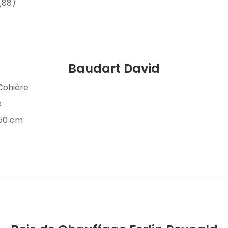
(88)
Baudart David
Cohière
e
 50 cm