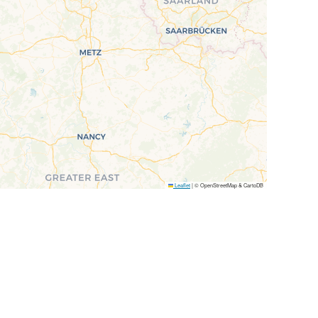
Leaflet
|
© OpenStreetMap & CartoDB