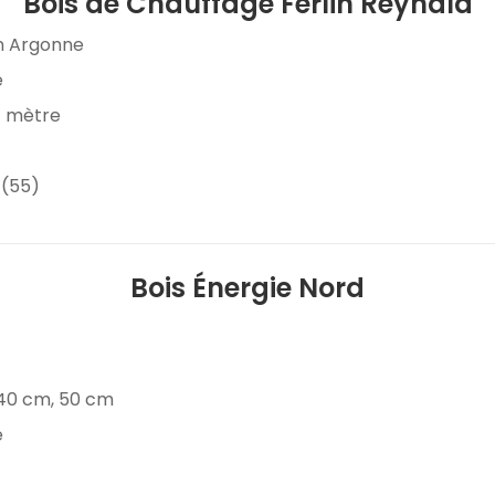
Bois de Chauffage Ferlin Reynald
en Argonne
e
 1 mètre
 (55)
Bois Énergie Nord
 40 cm, 50 cm
e