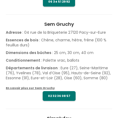
06 34 51 29 92
Sem Gruchy
Adresse
: 04 rue de la Briqueterie 27120 Pacy-sur-Eure
Essences de bois
: Chêne, charme, hêtre, frêne (100 %
feuillus durs)
Dimensions des bûches
: 25 cm, 30 cm, 40 cm
Conditionnement
: Palette vrac, ballots
Départements de livraison
: Eure (27), Seine-Maritime
(76), Yvelines (78), Val d’Oise (95), Hauts-de-Seine (92),
Essonne (91), Eure-et-Loir (28), Oise (60), Somme (80)
En savoir plus sur Sem Gruchy
02 32 36 08 57