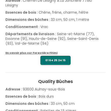
Adresse
: Chemin De Lesigny A La Jonchère 77150
Lésigny
Essences de bois
: Chêne, frêne, charme, hêtre
Dimensions des bûches
: 33 cm, 50 cm, 1 mètre
Conditionnement
: Vrac
Départements de livraison
: Seine-et-Marne (77),
Essonne (91), Hauts-de-Seine (92), Seine-Saint-Denis
(93), Val-de-Marne (94)​
En savoir plus sur Forestière Fitimi
01 64 25 24 15
Quality Bûches
Adresse
: 93600 Aulnay-sous-Bois
Essences de bois
: Bois durs
Dimensions des bûches
: 33 cm, 50 cm
Conditionnement
: Palettes de 1,5 stères