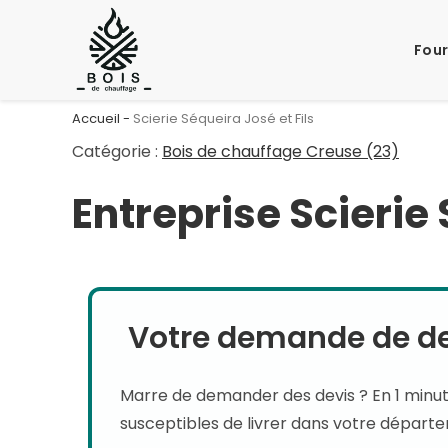
Skip
to
Four
content
Accueil
-
Scierie Séqueira José et Fils
Catégorie :
Bois de chauffage Creuse (23)
Entreprise Scierie 
Votre demande de dev
Marre de demander des devis ? En 1 minu
susceptibles de livrer dans votre départ