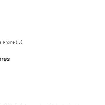
u-Rhône (13).
ères