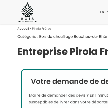
Skip
to
Four
content
Accueil
-
Pirola Frères
Catégorie :
Bois de chauffage Bouches-du-Rhôn
Entreprise Pirola F
Votre demande de dev
Marre de demander des devis ? En 1 minu
susceptibles de livrer dans votre départ